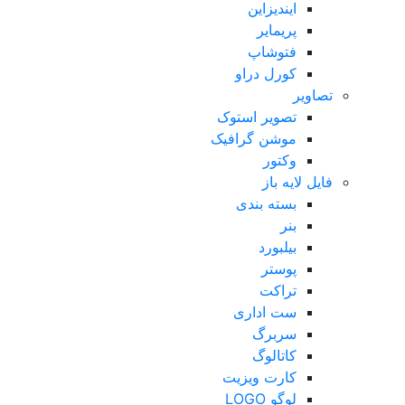
ایندیزاین
پریمایر
فتوشاپ
کورل دراو
تصاویر
تصویر استوک
موشن گرافیک
وکتور
فایل لایه باز
بسته بندی
بنر
بیلبورد
پوستر
تراکت
ست اداری
سربرگ
کاتالوگ
کارت ویزیت
لوگو LOGO